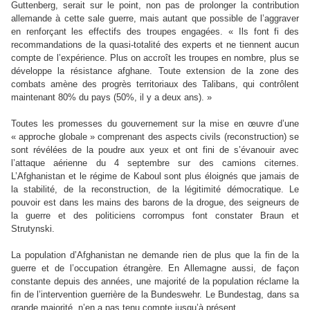
Guttenberg, serait sur le point, non pas de prolonger la contribution
allemande à cette sale guerre, mais autant que possible de l’aggraver
en renforçant les effectifs des troupes engagées. « Ils font fi des
recommandations de la quasi-totalité des experts et ne tiennent aucun
compte de l’expérience. Plus on accroît les troupes en nombre, plus se
développe la résistance afghane. Toute extension de la zone des
combats amène des progrès territoriaux des Talibans, qui contrôlent
maintenant 80% du pays (50%, il y a deux ans). »
Toutes les promesses du gouvernement sur la mise en œuvre d’une
« approche globale » comprenant des aspects civils (reconstruction) se
sont révélées de la poudre aux yeux et ont fini de s’évanouir avec
l’attaque aérienne du 4 septembre sur des camions citernes.
L’Afghanistan et le régime de Kaboul sont plus éloignés que jamais de
la stabilité, de la reconstruction, de la légitimité démocratique. Le
pouvoir est dans les mains des barons de la drogue, des seigneurs de
la guerre et des politiciens corrompus font constater Braun et
Strutynski.
La population d’Afghanistan ne demande rien de plus que la fin de la
guerre et de l’occupation étrangère. En Allemagne aussi, de façon
constante depuis des années, une majorité de la population réclame la
fin de l’intervention guerrière de la Bundeswehr. Le Bundestag, dans sa
grande majorité, n’en a pas tenu compte jusqu’à présent.