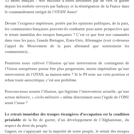
35 morts français ! 400 millions d’euros détournés par an vers la guerre
depuis les renforts envoyés par Sarkozy et la réintégration de la France dans
le commandement intégré de l’OTAN! Assez!
Devant l’exigence impérieuse, portée par les opinions publiques, de la paix,
les communistes françaises peuvent-ils combattre pour autre perspective que
le retrait immédiat des troupes françaises ? C’est ce que font nos camarades
dans tous les pays, Grande Bretagne, Etats-Unis, Allemagne (voir ci-dessous
l’appel du Mouvement de la paix allemand que soutiennent les
communistes)…
Pourrions nous cultiver l’illusion qu’une intervention de contingents de
l’Union européenne puisse être plus progressiste, moins impérialiste qu’une
intervention de l’OTAN, sa maison-mère ? Si le PS reste sur cette position et
refuse toute autocritique, c’est son problème.
Pouvons-nous nourrir l’illusion, qui légitime l’intervention actuelle, qu’une
action
militaire, « civilo-militaire »
même directement sous l’égide de l’ONU
serait l’issue ?
Le retrait immédiat des troupes étrangères d’occupation est la condition
préalable
de la fin de guerre, d’un développement de l’Afghanistan., du
respect du droit du peuple.
Gagner, en s’appuyant sur la majorité de notre peuple, le retrait des troupes