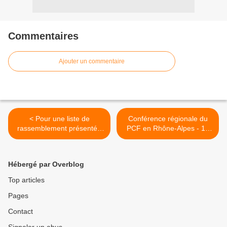
Commentaires
Ajouter un commentaire
< Pour une liste de
Conférence régionale du
rassemblement présentée
PCF en Rhône-Alpes - 14
et conduite par le PCF,
novembre 2009 >
ouverte à des acteurs des
luttes.
Hébergé par Overblog
Top articles
Pages
Contact