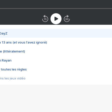
 DayZ
 a 13 ans (et vous l'avez ignoré)
e (littéralement)
im Rayan
 toutes les règles
s les jeux vidéo
us choquant de Rockstar ? - Le scandale BULLY
e plus moche de Steam
du RÊVE tourne au CAUCHEMAR