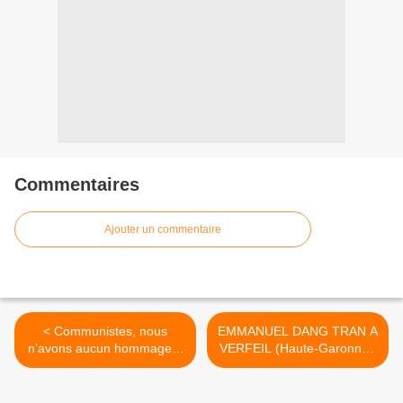
Commentaires
Ajouter un commentaire
< Communistes, nous
EMMANUEL DANG TRAN A
n’avons aucun hommage à
VERFEIL (Haute-Garonne):
rendre à l’homme politique
compte-rendu >
Jorge Semprun !