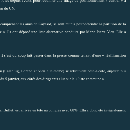
 les rôles depuis l’ANE pour redonner une image de positionnement « central » à
ion du CN.
 comprenant les amis de Gayssot) se sont réunis pour défendre la partition de la
 ». Ils ont déposé une liste alternative conduite par Marie-Pierre Vieu. Elle a
c…) s’est du coup fait passer dans la presse comme tenant d’une « réaffirmation
eu (Calabuig, Lorand et Vieu elle-même) se retrouvent côte-à-côte, aujourd’hui
u 9 janvier, aux côtés des dirigeants élus sur la « liste commune ».
r Buffet, est arrivée en tête au congrès avec 68%. Ella a donc été intégralement