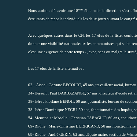
ème
Nous aurions dû avoir une 18
élue mais la direction s’est eff
écœurants de rappels individuels les deux jours suivant le congrès
Avec quelques autres dans le CN, les 17 élus de la liste, conforté
donner une visibilité nationaleaux les communistes qui se battent
c’est une exigence de notre temps », avec, sans ou malgré la straté
Les 17 élus de la liste alternative :
02 – Aisne : Corinne BECOURT, 45 ans, travailleur social, bureau
34- Hérault : Paul BARBAZANGE, 57 ans, directeur d’école retraité
38- Isère : Floriane BENOIT, 60 ans, journaliste, bureau de sectio
38- Isère : Dominique NEGRI, 50 ans, fonctionnaire des Impôts, se
54- Meurthe-et-Moselle : Christian TABAGLIO, 60 ans, chaudronnie
69- Rhône : Marie-Christine BURRICAND, 50 ans, fonctionnaire ter
69- Rhône : André GERIN, 62 ans, député maire, section de Vénis