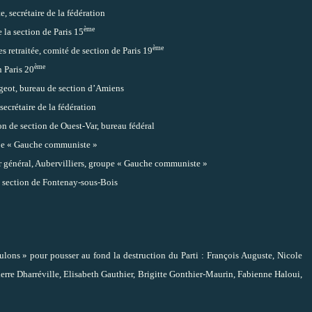
 secrétaire de la fédération
ème
la section de Paris 15
ème
retraitée, comité de section de Paris 19
ème
n Paris 20
ot, bureau de section d’Amiens
ecrétaire de la fédération
n de section de Ouest-Var, bureau fédéral
upe « Gauche communiste »
 général, Aubervilliers, groupe « Gauche communiste »
e section de Fontenay-sous-Bois
lons » pour pousser au fond la destruction du Parti : François Auguste, Nicole
rre Dharréville, Elisabeth Gauthier, Brigitte Gonthier-Maurin, Fabienne Haloui,