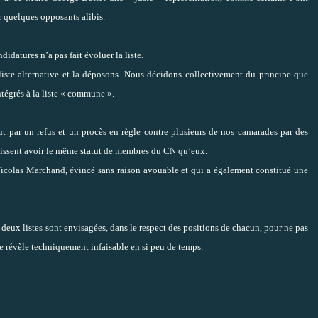
r quelques opposants alibis.
datures n’a pas fait évoluer la liste.
ste alternative et la déposons. Nous décidons collectivement du principe que
ntégrés à la liste « commune ».
 par un refus et un procès en règle contre plusieurs de nos camarades par des
puissent avoir le même statut de membres du CN qu’eux.
Nicolas Marchand, évincé sans raison avouable et qui a également constitué une
 deux listes sont envisagées, dans le respect des positions de chacun, pour ne pas
e révèle techniquement infaisable en si peu de temps.