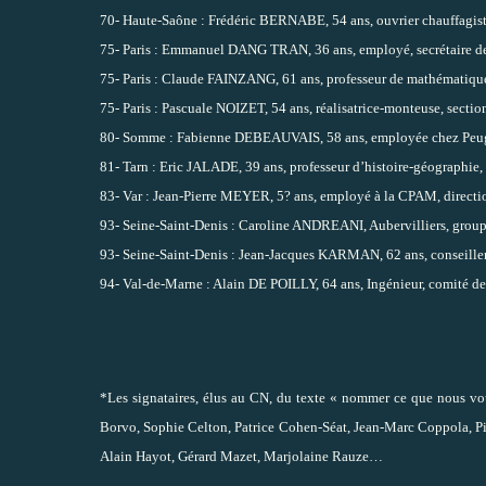
70- Haute-Saône : Frédéric BERNABE, 54 ans, ouvrier chauffagiste,
75- Paris : Emmanuel DANG TRAN, 36 ans, employé, secrétaire de 
75- Paris : Claude FAINZANG, 61 ans, professeur de mathématiques 
75- Paris : Pascuale NOIZET, 54 ans, réalisatrice-monteuse, sectio
80- Somme : Fabienne DEBEAUVAIS, 58 ans, employée chez Peuge
81- Tarn : Eric JALADE, 39 ans, professeur d’histoire-géographie, s
83- Var : Jean-Pierre MEYER, 5? ans, employé à la CPAM, directio
93- Seine-Saint-Denis : Caroline ANDREANI, Aubervilliers, gro
93- Seine-Saint-Denis : Jean-Jacques KARMAN, 62 ans, conseiller
94- Val-de-Marne : Alain DE POILLY, 64 ans, Ingénieur, comité d
*Les signataires, élus au CN, du texte « nommer ce que nous vou
Borvo, Sophie Celton, Patrice Cohen-Séat, Jean-Marc Coppola, Pie
Alain Hayot, Gérard Mazet, Marjolaine Rauze…