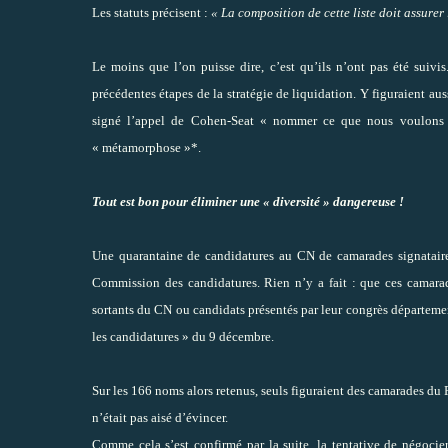
Les statuts précisent :
« La composition de cette liste doit assurer
Le moins que l’on puisse dire, c’est qu’ils n’ont pas été suivis
précédentes étapes de la stratégie de liquidation. Y figuraient aus
signé l’appel de Cohen-Seat « nommer ce que nous voulons »
« métamorphose »*.
Tout est bon pour éliminer une « diversité » dangereuse !
Une quarantaine de candidatures au CN de camarades signataires 
Commission des candidatures. Rien n’y a fait : que ces camarade
sortants du CN ou candidats présentés par leur congrès départemen
les candidatures » du 9 décembre.
Sur les 166 noms alors retenus, seuls figuraient des camarades du 
n’était pas aisé d’évincer.
Comme cela s’est confirmé par la suite, la tentative de négocie